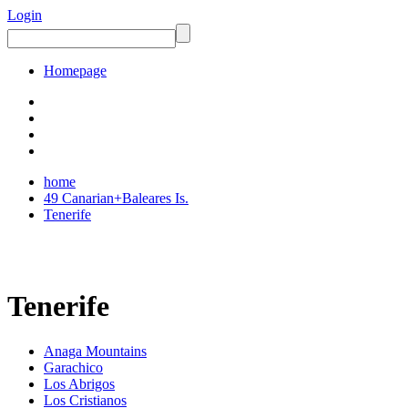
Login
Homepage
home
49 Canarian+Baleares Is.
Tenerife
Tenerife
Anaga Mountains
Garachico
Los Abrigos
Los Cristianos